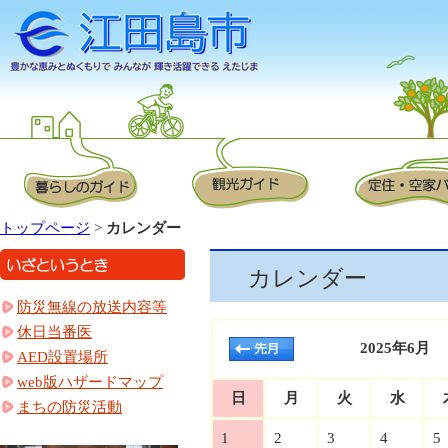
トップページ
>
カレンダー
カレンダー
防災無線の放送内容等
休日当番医
2025年6月
AED設置場所
web版ハザードマップ
日
月
火
水
まちの防災活動
1
2
3
4
5