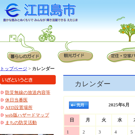
トップページ
>
カレンダー
カレンダー
防災無線の放送内容等
休日当番医
2025年6月
AED設置場所
web版ハザードマップ
日
月
火
水
まちの防災活動
1
2
3
4
5