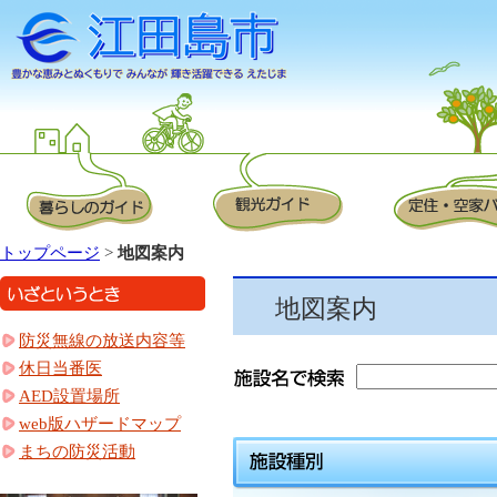
トップページ
>
地図案内
地図案内
防災無線の放送内容等
休日当番医
AED設置場所
web版ハザードマップ
まちの防災活動