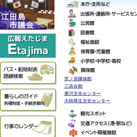
宮ノ原隣保館
三高会館
鹿川文化センター
大柿厚生文化センター