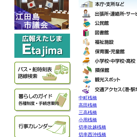
中町桟橋
高田桟橋
三高桟橋
小用桟橋
切串吹越桟橋
切串西沖桟橋