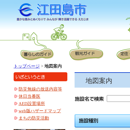
トップページ
>
地図案内
地図案内
防災無線の放送内容等
休日当番医
AED設置場所
web版ハザードマップ
まちの防災活動