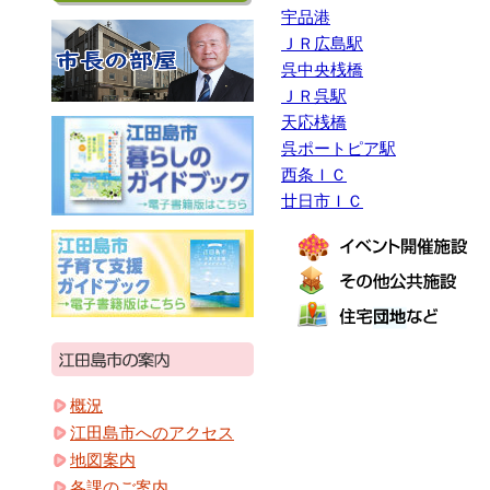
宇品港
ＪＲ広島駅
呉中央桟橋
ＪＲ呉駅
天応桟橋
呉ポートピア駅
西条ＩＣ
廿日市ＩＣ
概況
江田島市へのアクセス
地図案内
各課のご案内