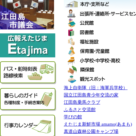
海上自衛隊（旧：海軍兵学校）
国立江田島青少年交流の家
江田島乗馬クラブ
ふるさと交流館
学びの館
えたじま新鮮市場 amamo(あまも)
真道山森林公園キャンプ場