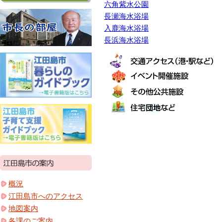
六角紫水公園
長瀬海水浴場
入鹿海水浴場
長浜海水浴場
概況
江田島市へのアクセス
地図案内
各課のご案内