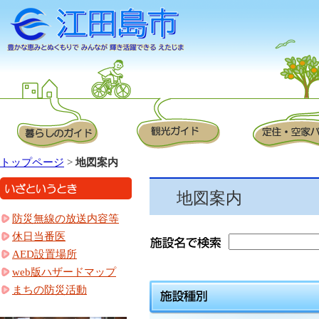
トップページ
>
地図案内
地図案内
防災無線の放送内容等
休日当番医
AED設置場所
web版ハザードマップ
まちの防災活動