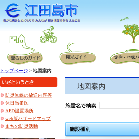
トップページ
>
地図案内
地図案内
防災無線の放送内容等
休日当番医
AED設置場所
web版ハザードマップ
まちの防災活動