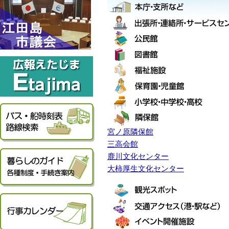
宮ノ原隣保館
三高会館
鹿川文化センター
大柿厚生文化センター