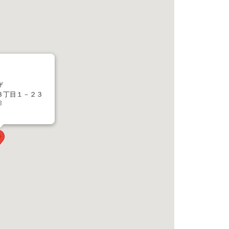
ザ
３丁目１－２３
3