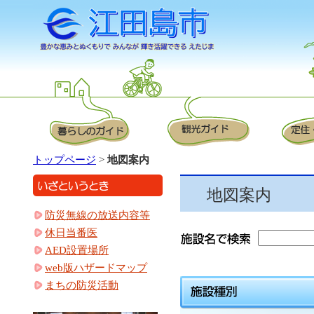
トップページ
>
地図案内
地図案内
防災無線の放送内容等
休日当番医
AED設置場所
web版ハザードマップ
まちの防災活動