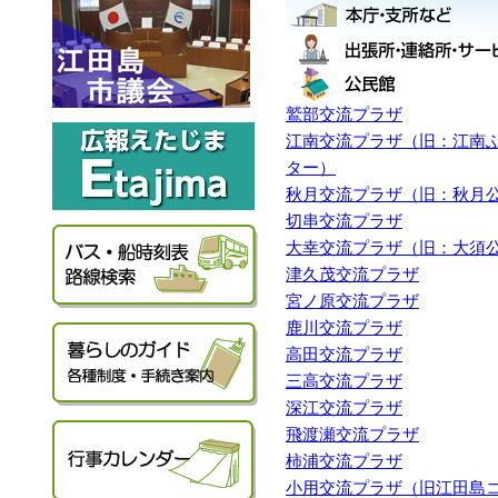
鷲部交流プラザ
江南交流プラザ（旧：江南
ター）
秋月交流プラザ（旧：秋月
切串交流プラザ
大幸交流プラザ（旧：大須
津久茂交流プラザ
宮ノ原交流プラザ
鹿川交流プラザ
高田交流プラザ
三高交流プラザ
深江交流プラザ
飛渡瀬交流プラザ
柿浦交流プラザ
小用交流プラザ（旧江田島