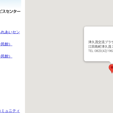
ふれあいセン
津久茂交流プラ
公民館）
江田島町津久茂
TEL 0823(42)196
公民館）
コミュニティ