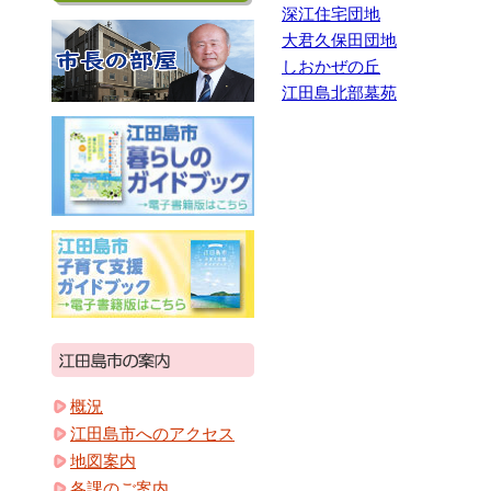
深江住宅団地
大君久保田団地
しおかぜの丘
江田島北部墓苑
概況
江田島市へのアクセス
地図案内
各課のご案内