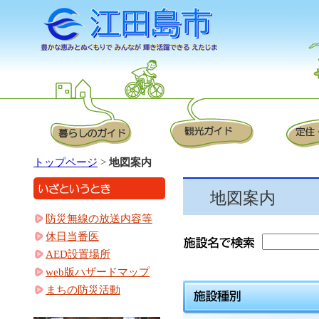
トップページ
>
地図案内
地図案内
防災無線の放送内容等
休日当番医
AED設置場所
web版ハザードマップ
まちの防災活動