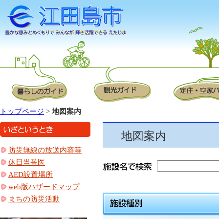
トップページ
>
地図案内
地図案内
防災無線の放送内容等
休日当番医
AED設置場所
web版ハザードマップ
まちの防災活動