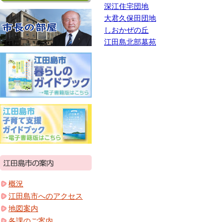
深江住宅団地
大君久保田団地
しおかぜの丘
江田島北部墓苑
概況
江田島市へのアクセス
地図案内
各課のご案内